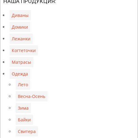
03-
НАША ПРОДУКЦИЯ:
13
Диваны
Домики
Лежанки
Когтеточки
Матрасы
Одежда
Лето
Весна-Осень
Зима
Байки
Свитера