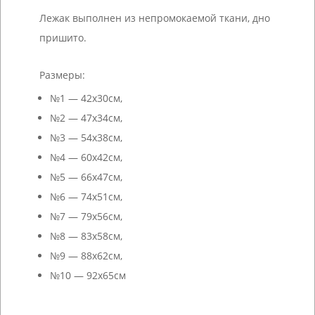
Лежак выполнен из непромокаемой ткани, дно
пришито.
Размеры:
№1 — 42х30см,
№2 — 47х34см,
№3 — 54х38см,
№4 — 60х42см,
№5 — 66х47см,
№6 — 74х51см,
№7 — 79х56см,
№8 — 83х58см,
№9 — 88х62см,
№10 — 92х65см