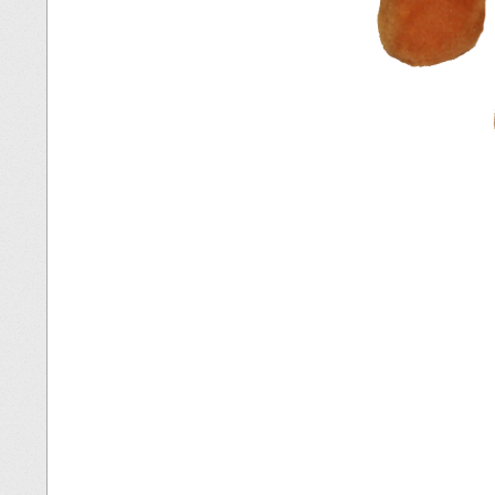
2020-
04-
11